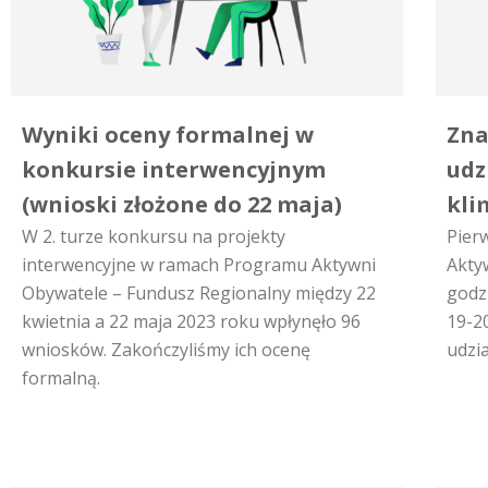
Wyniki oceny formalnej w
Zna
konkursie interwencyjnym
udz
(wnioski złożone do 22 maja)
kli
W 2. turze konkursu na projekty
Pier
interwencyjne w ramach Programu Aktywni
Akty
Obywatele – Fundusz Regionalny między 22
godzi
kwietnia a 22 maja 2023 roku wpłynęło 96
19-2
wniosków. Zakończyliśmy ich ocenę
udzia
formalną.