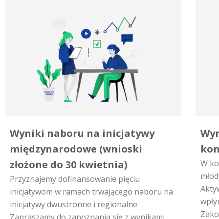
Wyniki naboru na inicjatywy
Wyn
międzynarodowe (wnioski
kon
złożone do 30 kwietnia)
W ko
młod
Przyznajemy dofinansowanie pięciu
Akty
inicjatywom w ramach trwającego naboru na
wpły
inicjatywy dwustronne i regionalne.
Zako
Zapraszamy do zapoznania się z wynikami