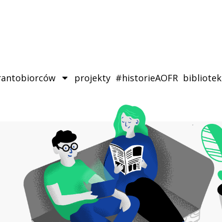
rantobiorców
projekty
#historieAOFR
bibliote