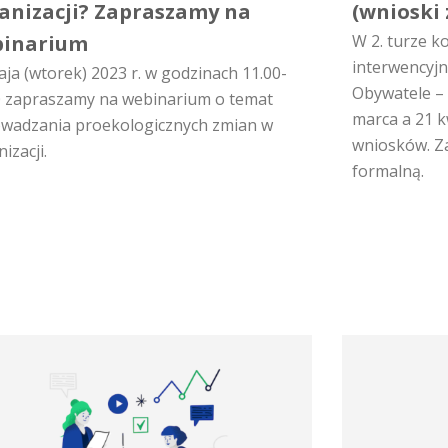
anizacji? Zapraszamy na
(wnioski 
inarium
W 2. turze k
interwencyj
ja (wtorek) 2023 r. w godzinach 11.00-
Obywatele –
0 zapraszamy na webinarium o temat
marca a 21 k
wadzania proekologicznych zmian w
wniosków. Z
izacji.
formalną.