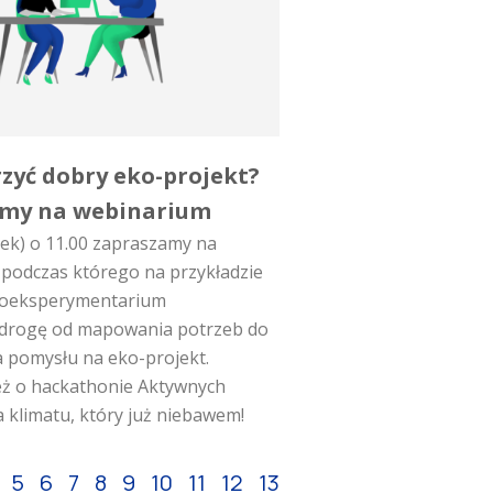
rzyć dobry eko-projekt?
my na webinarium
tek) o 11.00 zapraszamy na
podczas którego na przykładzie
Ekoeksperymentarium
 drogę od mapowania potrzeb do
 pomysłu na eko-projekt.
ż o hackathonie Aktywnych
a klimatu, który już niebawem!
5
6
7
8
9
10
11
12
13