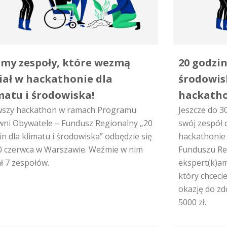
my zespoły, które wezmą
20 godzin
iał w hackathonie dla
środowisk
matu i środowiska!
hackatho
wszy hackathon w ramach Programu
Jeszcze do 3
wni Obywatele – Fundusz Regionalny „20
swój zespół 
n dla klimatu i środowiska” odbędzie się
hackathonie
0 czerwca w Warszawie. Weźmie w nim
Funduszu Re
ł 7 zespołów.
ekspert(k)am
który chceci
okazję do zd
5000 zł.