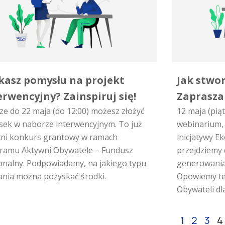
kasz pomysłu na projekt
Jak stwo
erwencyjny? Zainspiruj się!
Zaprasza
ze do 22 maja (do 12:00) możesz złożyć
12 maja (pią
sek w naborze interwencyjnym. To już
webinarium, 
tni konkurs grantowy w ramach
inicjatywy 
ramu Aktywni Obywatele – Fundusz
przejdziemy
onalny. Podpowiadamy, na jakiego typu
generowania
łania można pozyskać środki.
Opowiemy te
Obywateli dl
1
2
3
4