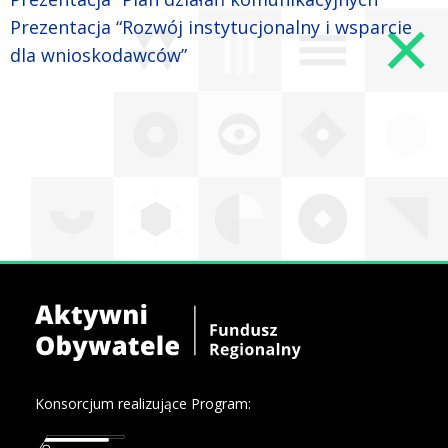
Prezentacja “Rozwój instytucjonalny i wsparcie
dla wnioskodawców”
Konsorcjum realizujące Program: