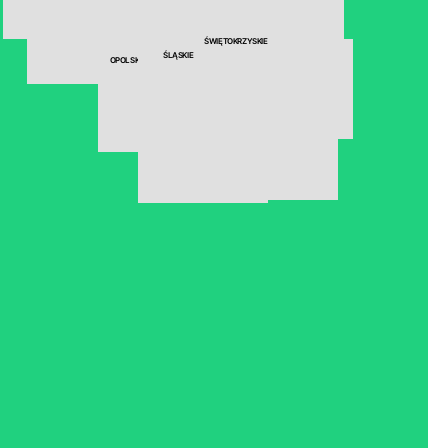
LUBELSKIE
DOLNOŚLĄSKIE
ŚWIĘTOKRZYSKIE
ŚLĄSKIE
OPOLSKIE
PODKARPACKIE
MAŁOPOLSKIE