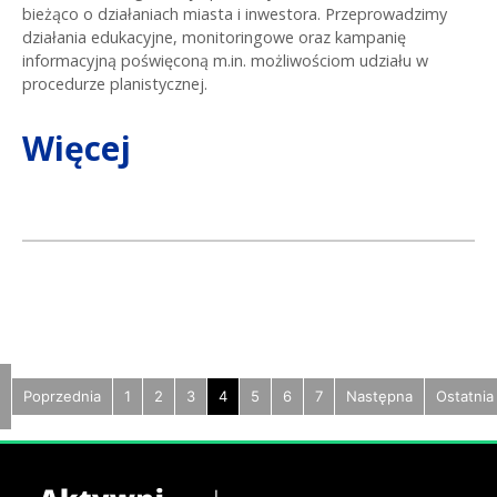
bieżąco o działaniach miasta i inwestora. Przeprowadzimy
działania edukacyjne, monitoringowe oraz kampanię
informacyjną poświęconą m.in. możliwościom udziału w
procedurze planistycznej.
Więcej
Poprzednia
1
2
3
4
5
6
7
Następna
Ostatnia