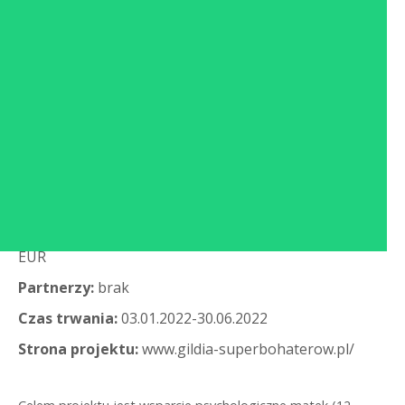
Wyjdź z cienia
Grantobiorca:
Stowarzyszenie Gildia
Superbohaterów
Konkurs:
3. konkurs interwencyjny – 2. tury
Dofinansowanie ze środków Programu:
14 944,67
EUR
Partnerzy:
brak
Czas trwania:
03.01.2022-30.06.2022
Strona projektu:
www.gildia-superbohaterow.pl/