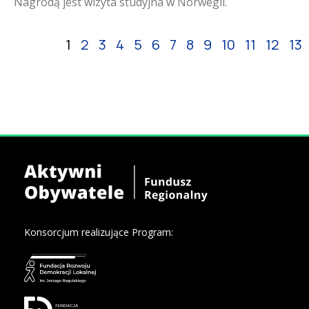
Nagrodą jest wizyta studyjna w Norwegii.
1
2
3
4
5
6
7
8
9
10
11
12
13
Konsorcjum realizujące Program: