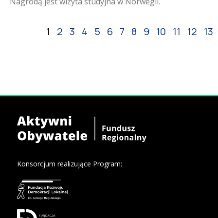
Nagrodą jest wizyta studyjna w Norwegii.
1
2
3
4
5
6
7
8
9
10
11
12
13
Konsorcjum realizujące Program: