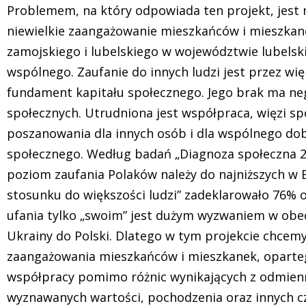
Problemem, na który odpowiada ten projekt, jest n
niewielkie zaangażowanie mieszkańców i mieszkane
zamojskiego i lubelskiego w województwie lubelsk
wspólnego. Zaufanie do innych ludzi jest przez wi
fundament kapitału społecznego. Jego brak ma neg
społecznych. Utrudniona jest współpraca, więzi sp
poszanowania dla innych osób i dla wspólnego dobra
społecznego. Według badań „Diagnoza społeczna 202
poziom zaufania Polaków należy do najniższych w 
stosunku do większości ludzi” zadeklarowało 76%
ufania tylko „swoim” jest dużym wyzwaniem w obe
Ukrainy do Polski. Dlatego w tym projekcie chcemy
zaangażowania mieszkańców i mieszkanek, oparteg
współpracy pomimo różnic wynikających z odmien
wyznawanych wartości, pochodzenia oraz innych 