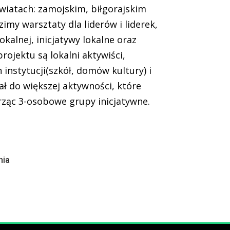
wiatach: zamojskim, biłgorajskim
my warsztaty dla liderów i liderek,
kalnej, inicjatywy lokalne oraz
ojektu są lokalni aktywiści,
 instytucji(szkół, domów kultury) i
ł do większej aktywności, które
rząc 3-osobowe grupy inicjatywne.
nia