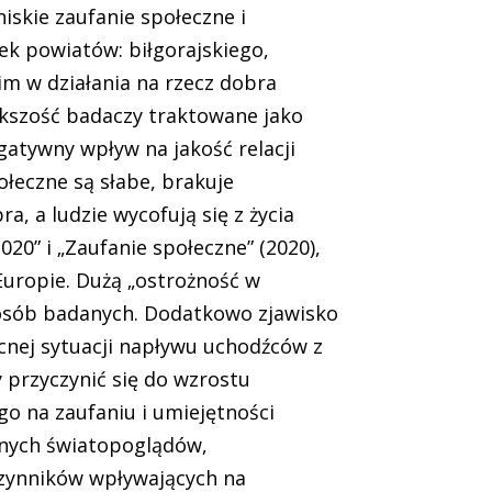
iskie zaufanie społeczne i
k powiatów: biłgorajskiego,
im w działania na rzecz dobra
ększość badaczy traktowane jako
atywny wpływ na jakość relacji
ołeczne są słabe, brakuje
, a ludzie wycofują się z życia
0” i „Zaufanie społeczne” (2020),
Europie. Dużą „ostrożność w
 osób badanych. Dodatkowo zjawisko
cnej sytuacji napływu uchodźców z
 przyczynić się do wzrostu
o na zaufaniu i umiejętności
nych światopoglądów,
czynników wpływających na