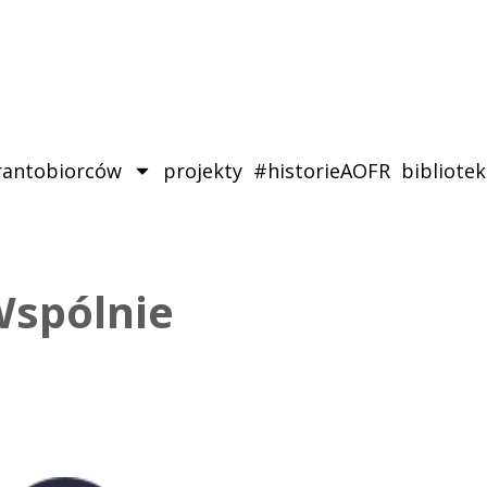
rantobiorców
projekty
#historieAOFR
bibliote
spólnie