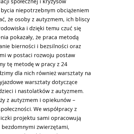
cji społecznej i kryzysów
, bycia niepotrzebnym obciążeniem
ć, że osoby z autyzmem, ich bliscy
odowiska i dzięki temu czuć się
enia pokazały, że praca metodą
ie bierności i bezsilności oraz
nymi w postaci rozwoju postaw
my tę metodę w pracy z 24
zimy dla nich również warsztaty na
wyjazdowe warsztaty dotyczące
 dzieci i nastolatków z autyzmem.
eży z autyzmem i opiekunów –
 społeczności. We współpracy z
iczki projektu sami opracowują
ad bezdomnymi zwierzętami,