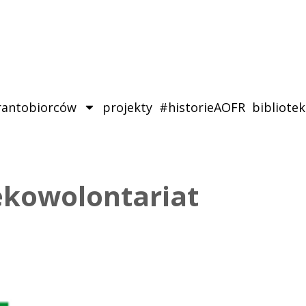
rantobiorców
projekty
#historieAOFR
bibliote
ekowolontariat