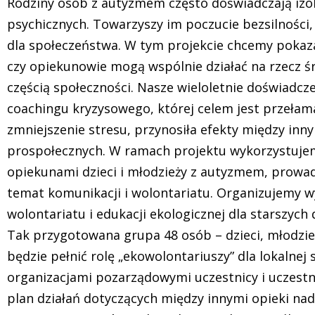
Rodziny osób z autyzmem często doświadczają izola
psychicznych. Towarzyszy im poczucie bezsilności
dla społeczeństwa. W tym projekcie chcemy pokaza
czy opiekunowie mogą wspólnie działać na rzecz śr
częścią społeczności. Nasze wieloletnie doświadcz
coachingu kryzysowego, której celem jest przełaman
zmniejszenie stresu, przynosiła efekty między in
prospołecznych. W ramach projektu wykorzystuje
opiekunami dzieci i młodzieży z autyzmem, prowad
temat komunikacji i wolontariatu. Organizujemy 
wolontariatu i edukacji ekologicznej dla starszych
Tak przygotowana grupa 48 osób – dzieci, młodzi
będzie pełnić rolę „ekowolontariuszy” dla lokalnej
organizacjami pozarządowymi uczestnicy i uczestn
plan działań dotyczących między innymi opieki n