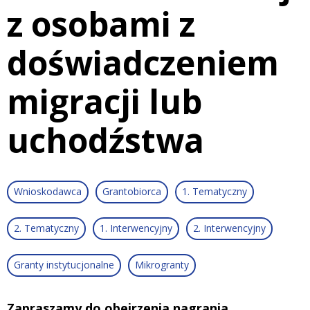
z osobami z
doświadczeniem
migracji lub
uchodźstwa
Wnioskodawca
Grantobiorca
1. Tematyczny
2. Tematyczny
1. Interwencyjny
2. Interwencyjny
Granty instytucjonalne
Mikrogranty
Zapraszamy do obejrzenia nagrania