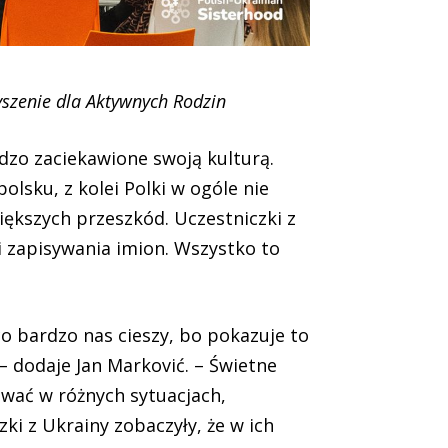
yszenie dla Aktywnych Rodzin
rdzo zaciekawione swoją kulturą.
lsku, z kolei Polki w ogóle nie
iększych przeszkód. Uczestniczki z
i zapisywania imion. Wszystko to
co bardzo nas cieszy, bo pokazuje to
– dodaje Jan Marković. – Świetne
ować w różnych sytuacjach,
i z Ukrainy zobaczyły, że w ich