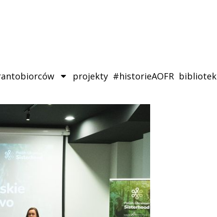
rantobiorców
projekty
#historieAOFR
bibliote