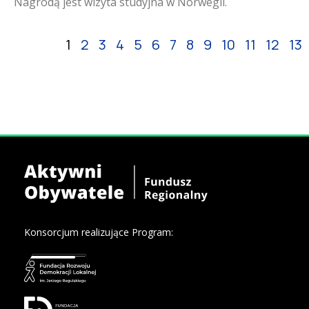
Nagrodą jest wizyta studyjna w Norwegii.
1
2
3
4
5
6
7
8
9
10
11
12
13
Konsorcjum realizujące Program: