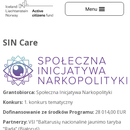
SIN Care
Grantobiorca:
Społeczna Inicjatywa Narkopolityki
Konkurs:
1. konkurs tematyczny
Dofinansowanie ze środków Programu:
28 014,00 EUR
Partnerzy:
VšI “Baltarusių nacionalinė jaunimo taryba
"Rada" (Białoruś)