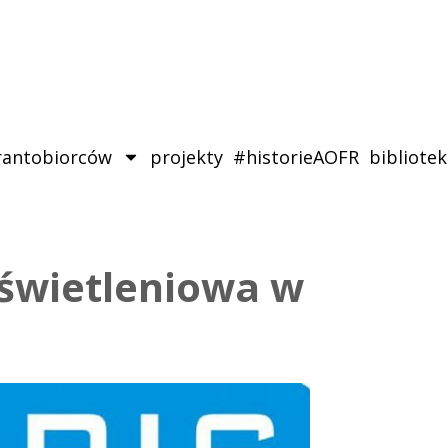
rantobiorców
projekty
#historieAOFR
bibliote
oświetleniowa w