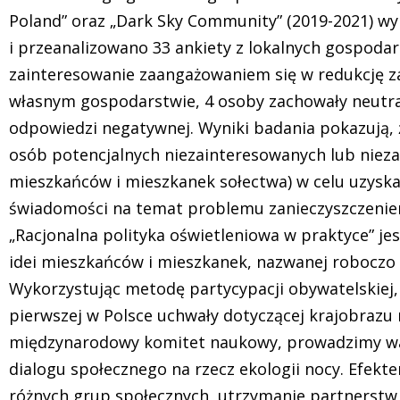
Poland” oraz „Dark Sky Community” (2019-2021) w
i przeanalizowano 33 ankiety z lokalnych gospodar
zainteresowanie zaangażowaniem się w redukcję z
własnym gospodarstwie, 4 osoby zachowały neutraln
odpowiedzi negatywnej. Wyniki badania pokazują, ż
osób potencjalnych niezainteresowanych lub nieza
mieszkańców i mieszkanek sołectwa) w celu uzyska
świadomości na temat problemu zanieczyszczenie
„Racjonalna polityka oświetleniowa w praktyce” je
idei mieszkańców i mieszkanek, nazwanej roboczo „
Wykorzystując metodę partycypacji obywatelskie
pierwszej w Polsce uchwały dotyczącej krajobraz
międzynarodowy komitet naukowy, prowadzimy war
dialogu społecznego na rzecz ekologii nocy. Efekt
różnych grup społecznych, utrzymanie partnerst