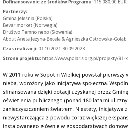
Dofinansowanie ze środków Programu:
115 080,00 EUR
Partnerzy:
Gmina Jeleśnia (Polska)
Bevar mørket (Norwegia)
Društvo Temno nebo (Słowenia)
About Aneta Jeżyna-Becela & Agnieszka Ostrowska-Gołąb Sp
Czas realizacji:
01.10.2021-30.09.2023
Strona projektu:
https://www.polaris.org.pl/projekty/81-x
W 2011 roku w Sopotni Wielkiej powstał pierwszy
nieba, wdrożony jako inicjatywa społeczna. Wspóln
sfinansowana dzięki dotacji uzyskanej przez Gminę
oświetlenia publicznego (ponad 180 latarni uliczny
zanieczyszczeniem światłem. Niestety, inicjatywa z 
niewystarczająca z powodu coraz większej ekspans
instalowanego głównie w gospodarstwach domowy