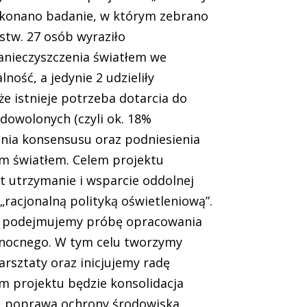
ykonano badanie, w którym zebrano
stw. 27 osób wyraziło
anieczyszczenia światłem we
ość, a jedynie 2 udzieliły
e istnieje potrzeba dotarcia do
dowolonych (czyli ok. 18%
nia konsensusu oraz podniesienia
m światłem. Celem projektu
st utrzymanie i wsparcie oddolnej
racjonalną polityką oświetleniową”.
j, podejmujemy próbę opracowania
u nocnego. W tym celu tworzymy
sztaty oraz inicjujemy radę
em projektu będzie konsolidacja
w, poprawa ochrony środowiska