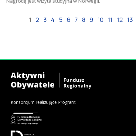
Nagrodą jest wizyta studyjna w Norwegii.
1
2
3
4
5
6
7
8
9
10
11
12
13
Konsorcjum realizujące Program: