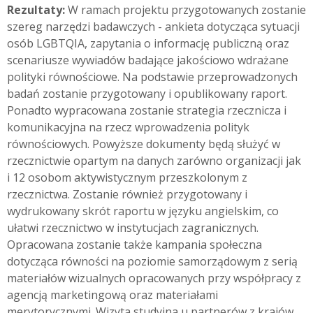
Rezultaty:
W ramach projektu przygotowanych zostanie
szereg narzędzi badawczych - ankieta dotycząca sytuacji
osób LGBTQIA, zapytania o informację publiczną oraz
scenariusze wywiadów badające jakościowo wdrażane
polityki równościowe. Na podstawie przeprowadzonych
badań zostanie przygotowany i opublikowany raport.
Ponadto wypracowana zostanie strategia rzecznicza i
komunikacyjna na rzecz wprowadzenia polityk
równościowych. Powyższe dokumenty będą służyć w
rzecznictwie opartym na danych zarówno organizacji jak
i 12 osobom aktywistycznym przeszkolonym z
rzecznictwa. Zostanie również przygotowany i
wydrukowany skrót raportu w języku angielskim, co
ułatwi rzecznictwo w instytucjach zagranicznych.
Opracowana zostanie także kampania społeczna
dotycząca równości na poziomie samorządowym z serią
materiałów wizualnych opracowanych przy współpracy z
agencją marketingową oraz materiałami
merytorycznymi. Wizyta studyjna u partnerów z krajów